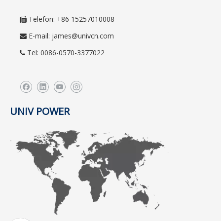
Telefon: +86 15257010008

E-mail:
james@univcn.com

Tel: 0086-0570-3377022

UNIV POWER