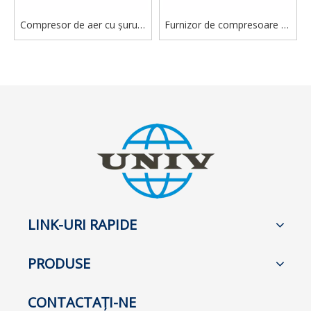
Compresor de aer cu șurub,
Furnizor de compresoare de
portabil, diesel, industrial
aer mobil diesel 530CFM
general, 530CFM
pentru uz industrial
LINK-URI RAPIDE
PRODUSE
CONTACTAŢI-NE