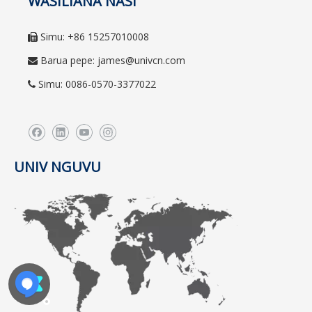
WASILIANA NASI
Simu: +86 15257010008

Barua pepe:
james@univcn.com

Simu: 0086-0570-3377022

UNIV NGUVU