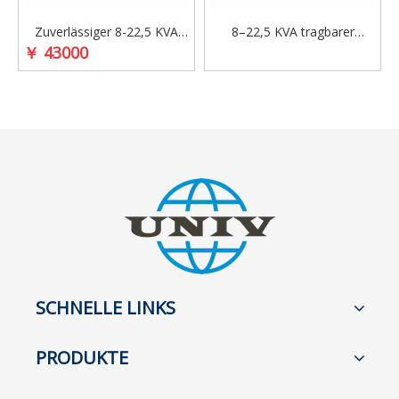
Zuverlässiger 8-22,5 KVA
8–22,5 KVA tragbarer
￥
43000
tragbarer, schalldichter
schalldichter elektrischer
Dieselgenerator mit
Generator mit LAIDONG-
LAIDONG-Motor für den
Motor
Heim- und Bürogebrauch
SCHNELLE LINKS
PRODUKTE