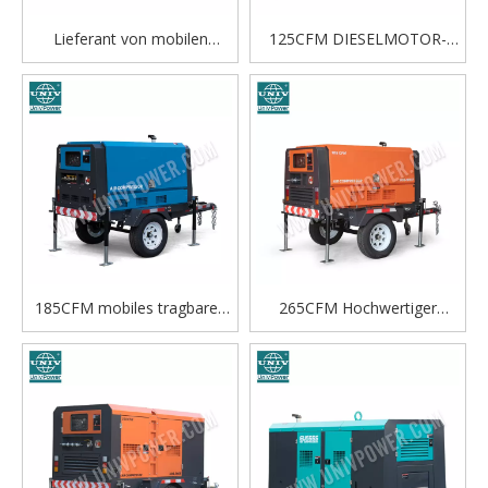
Lieferant von mobilen
125CFM DIESELMOTOR-
Diesel-Luftkompressoren
SCHRAUBENLUFTKOMPRESSO
530CFM für den industriellen
Einsatz
185CFM mobiles tragbares
265CFM Hochwertiger
Luftkompressormodell mit
Diesel-Luftkompressor
Dieselmotor
Tragbarer Diesel-
Schraubenluftkompressor