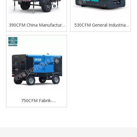
390CFM China Manufacture
530CFM General Industrial
Dieselmotor-Schrauben-
tragbarer mobiler Diesel-
tragbarer Luftkompressor
Schraubenluftkompressor
für mehrere
Einsatzszenarien
750CFM Fabrik-
Direktverkauf Schleppbarer
Diesel-
Schraubenluftkompressor
für den Außenbereich