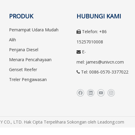
PRODUK
HUBUNGI KAMI
Pemampat Udara Mudah
Telefon: +86

Alih
15257010008
Penjana Diesel
E-

Menara Pencahayaan
mel:
james@univcn.com
Genset Reefer
Tel: 0086-0570-3377022

Treler Pengawasan
O., LTD. Hak Cipta Terpelihara Sokongan oleh
Leadong.com