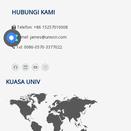
HUBUNGI KAMI
Telefon: +86 15257010008

E-mel:
james@univcn.com

Tel: 0086-0570-3377022

KUASA UNIV