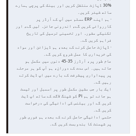
30% ڈپازٹ منتقل کریں اور بینک کی پرچی ہمارے
ساتھ شیئر کریں۔
· ہم اپنے ERP سسٹم میں آپ کے آرڈر پر
کارروائی کریں گے، اندرونی جائزہ لیں گے، اور
تکنیکی مشورہ اور تخمینی ترسیل کی تاریخ
فراہم کریں گے۔
· ڈپازٹ حاصل کرنے کے بعد، ہم ڈیزائن اور مواد
کی خریداری کا عمل شروع کریں گے۔
عام طور پر، آرڈرز 35-45 دنوں میں مکمل ہو
جاتے ہیں۔ اس مدت کے دوران، ہم آپ کو ہر مرحلے
پر پیداواری پیشرفت کے بارے میں اپ ڈیٹ کرتے
رہیں گے۔
ایک بار جب مشین مکمل طور پر اسمبل اور ٹیسٹ
ہو جائے تو ہم PI کو شپنگ لاگت کے ساتھ اپ ڈیٹ
کریں گے اور بیلنس کی ادائیگی کی درخواست
کریں گے۔
حتمی ادائیگی حاصل کرنے کے بعد، ہم فوری طور
پر شپمنٹ کا بندوبست کریں گے۔