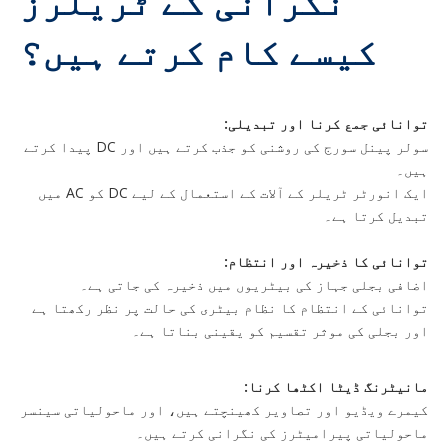
نگرانی کے ٹریلرز
کیسے کام کرتے ہیں؟
توانائی جمع کرنا اور تبدیلی:
سولر پینل سورج کی روشنی کو جذب کرتے ہیں اور DC پیدا کرتے
ہیں۔
ایک انورٹر ٹریلر کے آلات کے استعمال کے لیے DC کو AC میں
تبدیل کرتا ہے۔
توانائی کا ذخیرہ اور انتظام:
اضافی بجلی جہاز کی بیٹریوں میں ذخیرہ کی جاتی ہے۔
توانائی کے انتظام کا نظام بیٹری کی حالت پر نظر رکھتا ہے
اور بجلی کی موثر تقسیم کو یقینی بناتا ہے۔
مانیٹرنگ ڈیٹا اکٹھا کرنا:
کیمرے ویڈیو اور تصاویر کھینچتے ہیں، اور ماحولیاتی سینسر
ماحولیاتی پیرامیٹرز کی نگرانی کرتے ہیں۔