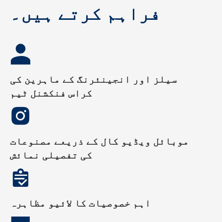
فراہم کرتے ہیں۔
سیلز اور انجینئرنگ کے ماہرین کی
کراس فنکشنل ٹیم
موبائل ویڈیو کال کے ذریعے مصنوعات
کی تفصیلی نمائش
اہم خصوصیات کا لائیو مظاہرہ