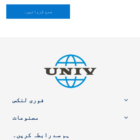
جمع کروائیں۔
فوری لنکس
مصنوعات
ہم سے رابطہ کریں۔