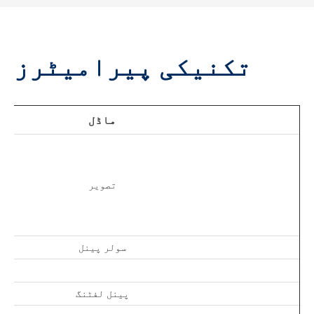
تکنیکی پیرامیٹرز
ماڈل
تصویر
سولر پینل
پینل لفٹنگ