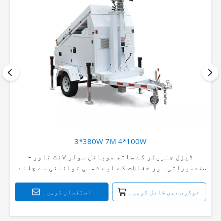
3*380W 7M 4*100W
ڈیزل جنریٹر کے ساتھ موبائل سولر لائٹ ٹاور -
تعمیراتی اور حفاظت کے لیے شمسی توانائی سے چلنے
والا سرویلنس ٹریلر
ٹوکری میں شامل کریں۔
استفسار کریں۔