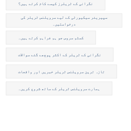
نگرانی کے ٹریلرز کیسے کام کرتے ہیں؟
سپیریئر سیکیورٹی کے لیے سرویلنس ٹریلر کی
درخواستیں۔
کسٹم سروس جو ہم فراہم کرتے ہیں۔
نگرانی کے ٹریلر کے اکثر پوچھے گئے سوالات
تازہ ترین سرویلنس ٹریلر خبریں اور واقعات
ہمارے سرویلنس ٹریلر کے ساتھ شروع کریں۔