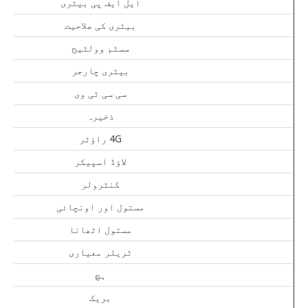
ایل ایف پی بیٹری
بیٹری کی صلاحیت
سسٹم وولٹیج
بیٹری چارجر
سی سی ٹی وی
ذخیرہ
4G راؤٹر
لاؤڈ اسپیکر
کنٹرولر
مستول اور اونچائی
مستول اٹھانا
ٹریلر معیاری
ہچ
بریک