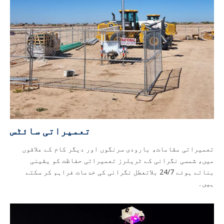
تعمیراتی سائٹس
تعمیراتی مقامات، بارودی سرنگوں اور دیگر کام کے علاقوں
میں، شمسی نگرانی کے ٹریلرز تعمیراتی حفاظت کو یقینی
بناتے ہوئے 24/7 بلاتعطل نگرانی کی خدمات فراہم کر سکتے
ہیں۔