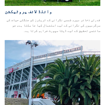
وائلڈ لائف پروٹیکشن
قدرتی ذخائر میں، شمسی نگرانی کے ٹریلرز کو جنگلی حیات کی
سرگرمیوں کی نگرانی کے لیے استعمال کیا جا سکتا ہے، جو
سائنسی تحقیق کے لیے ڈیٹا سپورٹ فراہم کرتا ہے۔