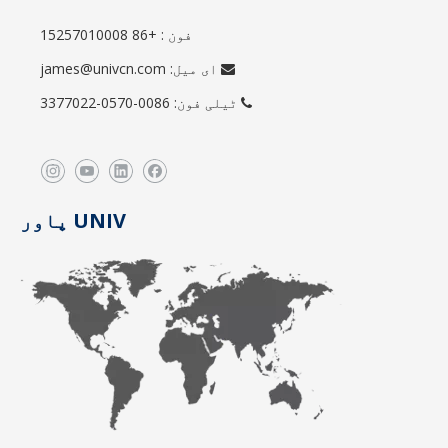
: +86 15257010008
فون
ای میل:
james@univcn.com

ٹیلی فون: 0086-0570-3377022

UNIV پاور