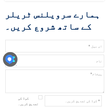
لیے ان کی صلاحیتوں کو تلاش کیا گیا ہے۔
ہمارے سرویلنس ٹریلر
کے ساتھ شروع کریں۔