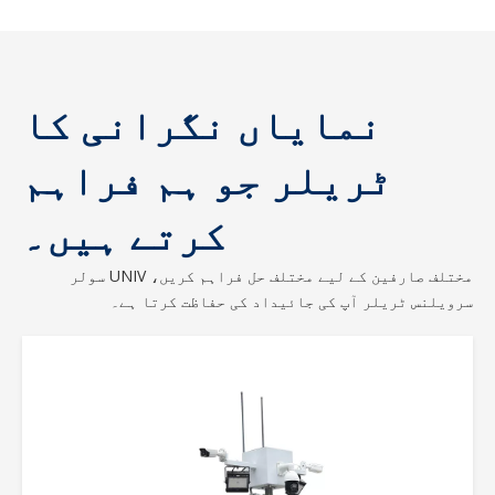
نمایاں نگرانی کا
ٹریلر جو ہم فراہم
کرتے ہیں۔
مختلف صارفین کے لیے مختلف حل فراہم کریں، UNIV سولر
سرویلنس ٹریلر آپ کی جائیداد کی حفاظت کرتا ہے۔