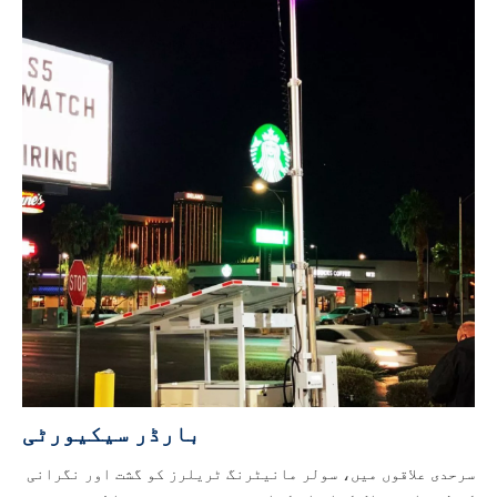
بارڈر سیکیورٹی
سرحدی علاقوں میں، سولر مانیٹرنگ ٹریلرز کو گشت اور نگرانی