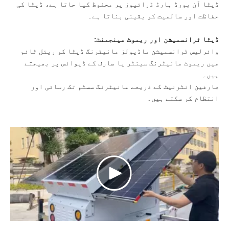
ڈیٹا آن بورڈ ہارڈ ڈرائیوز پر محفوظ کیا جاتا ہے، ڈیٹا کی
حفاظت اور سالمیت کو یقینی بناتا ہے۔
ڈیٹا ٹرانسمیشن اور ریموٹ مینجمنٹ:
وائرلیس ٹرانسمیشن ماڈیولز مانیٹرنگ ڈیٹا کو ریئل ٹائم
میں ریموٹ مانیٹرنگ سینٹر یا صارف کے ڈیوائس پر بھیجتے
ہیں۔
صارفین انٹرنیٹ کے ذریعے مانیٹرنگ سسٹم تک رسائی اور
انتظام کر سکتے ہیں۔