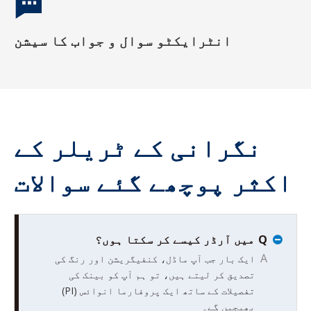
انٹرایکٹو سوال و جواب کا سیشن
نگرانی کے ٹریلر کے
اکثر پوچھے گئے سوالات
Q
میں آرڈر کیسے کر سکتا ہوں؟
A
ایک بار جب آپ ماڈل، کنفیگریشن اور رنگ کی
تصدیق کر لیتے ہیں، تو ہم آپ کو بینک کی
تفصیلات کے ساتھ ایک پروفارما انوائس (PI)
بھیجیں گے۔