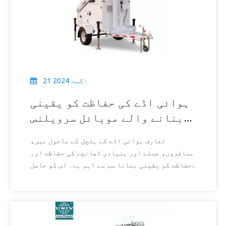
21 اگست 2024
ہوائی اڈے کی حفاظت کو یقینی
بنانے والے موبائل سرویلنس
ٹریلرز
تعارف ہوائی اڈے کے ہلچل کے ماحول میں،
مسافروں، عملے اور بنیادی ڈھانچے کی حفاظت اور
حفاظت کو یقینی بنانا سب سے اہم ہے۔ اس کو حاصل
کرنے میں سب سے مؤثر ٹولز میں سے ایک موبائل
سرویلنس ٹریلر ہے۔ یہ ورسٹائل یونٹ مانیٹو کو
ایک مضبوط اور لچکدار حل فراہم کرتے ہیں۔