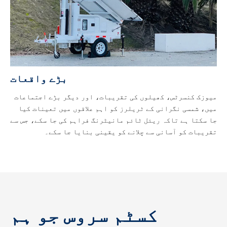
بڑے واقعات
میوزک کنسرٹس، کھیلوں کی تقریبات، اور دیگر بڑے اجتماعات
میں، شمسی نگرانی کے ٹریلرز کو اہم علاقوں میں تعینات کیا
جا سکتا ہے تاکہ ریئل ٹائم مانیٹرنگ فراہم کی جا سکے، جس سے
تقریبات کو آسانی سے چلانے کو یقینی بنایا جا سکے۔
کسٹم سروس جو ہم