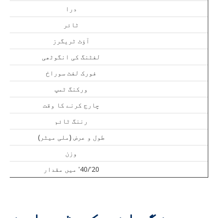
درا
ٹائر
آؤٹ ٹریگرز
لفٹنگ کی انگوٹھی
فورک لفٹ سوراخ
ورکنگ ٹمپ
چارج کرنے کا وقت
رننگ ٹائم
طول و عرض (ملی میٹر)
وزن
20'/40' میں مقدار