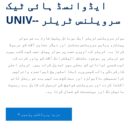
ایڈوانسڈ ہائی ٹیک
سرویلنس ٹریلر --UNIV
سولر سرویلنس ٹریلر ایک موبائل پلیٹ فارم ہے جو سولر
پینلز، ویڈیو سرویلنس سسٹمز اور دیگر معاون آلات کو مربوط
کرتا ہے۔ ٹریلر کے اوپری حصے پر سولر پینل نصب کیے گئے ہیں،
جو ٹریلر پر موجود مختلف الیکٹرانک آلات کو پاور کرنے کے
لیے شمسی توانائی کو بجلی میں تبدیل کرتے ہیں۔ ٹریلر اعلیٰ
کارکردگی والے کیمروں، ڈیٹا اسٹوریج ڈیوائسز، وائرلیس
ٹرانسمیشن ماڈیولز، اور بہت کچھ سے لیس ہے، جو ریئل ٹائم
اکٹھا کرنے اور سرویلنس فوٹیج کی ترسیل کے قابل ہے، ریموٹ
مانیٹرنگ اور مینجمنٹ کو فعال کرتا ہے۔
مزید پروڈکٹس پڑھیں >