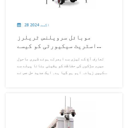
28 اگست 2024
موبائل سرویلنس ٹریلرز
اسٹریٹ سیکیورٹی کو کیسے
بہتر بناتے ہیں۔
تعارف آج کے تیزی سے ابھرتے ہوئے شہری ماحول
میں، سڑکوں کی حفاظت کو یقینی بنانا پہلے سے
کہیں زیادہ اہم ہو گیا ہے۔ ایک جدید حل جس نے
توجہ حاصل کی ہے وہ ہے موبائل سرویلنس ٹریلر۔
یہ ہائی ٹیک یونٹس حقیقی وقت کی نگرانی فراہم
کرکے عوامی تحفظ کو بڑھانے کے لیے بنائے گئے
ہیں۔