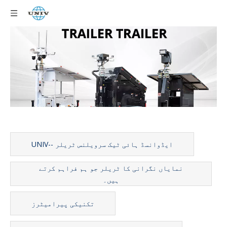
ایڈوانسڈ ہائی ٹیک سرویلنس ٹریلر --UNIV
نمایاں نگرانی کا ٹریلر جو ہم فراہم کرتے
ہیں۔
تکنیکی پیرامیٹرز