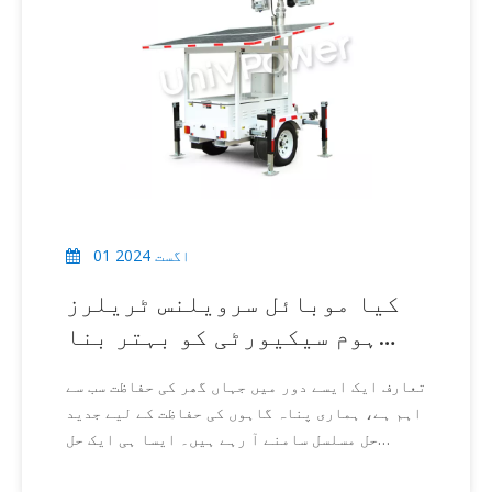
01 اگست 2024
کیا موبائل سرویلنس ٹریلرز
ہوم سیکیورٹی کو بہتر بنا
سکتے ہیں۔
تعارف ایک ایسے دور میں جہاں گھر کی حفاظت سب سے
اہم ہے، ہماری پناہ گاہوں کی حفاظت کے لیے جدید
حل مسلسل سامنے آ رہے ہیں۔ ایسا ہی ایک حل
موبائل سرویلنس ٹریلر ہے۔ اس مضمون میں موبائل
سرویلنس ٹریلرز کے گھر کی حفاظت کو بڑھانے کے